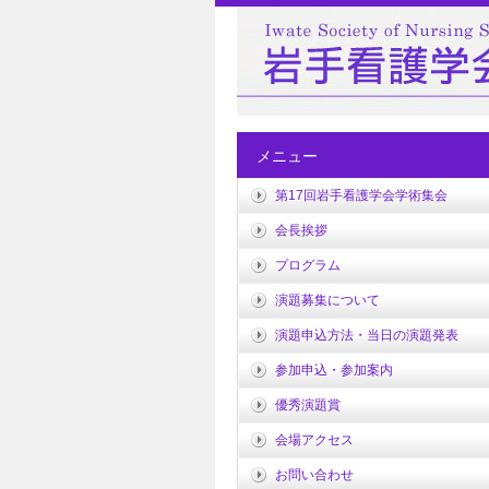
メニュー
第17回岩手看護学会学術集会
会長挨拶
プログラム
演題募集について
演題申込方法・当日の演題発表
参加申込・参加案内
優秀演題賞
会場アクセス
お問い合わせ