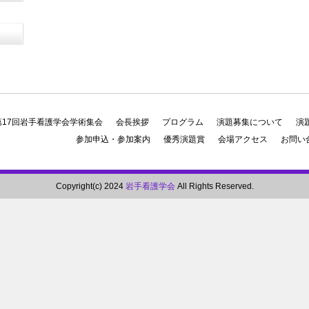
第17回岩手看護学会学術集会
会長挨拶
プログラム
演題募集について
演
参加申込・参加案内
優秀演題賞
会場アクセス
お問い
Copyright(c) 2024
岩手看護学会
All Rights Reserved.