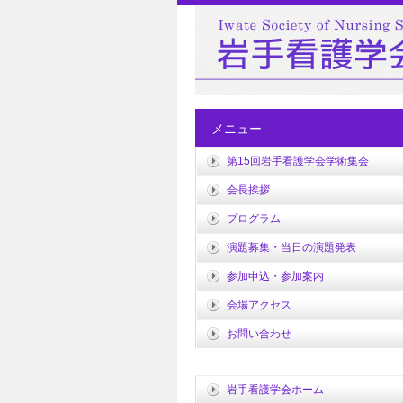
メニュー
第15回岩手看護学会学術集会
会長挨拶
プログラム
演題募集・当日の演題発表
参加申込・参加案内
会場アクセス
お問い合わせ
岩手看護学会ホーム