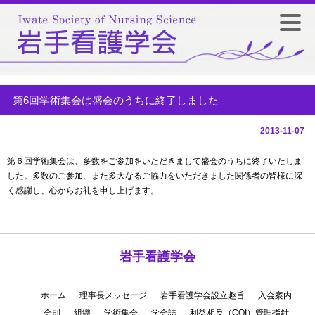
第6回学術集会は盛会のうちに終了しました
2013-11-07
第６回学術集会は、多数をご参加をいただきまして盛会のうちに終了いたしま
した。多数のご参加、また多大なるご協力をいただきました関係者の皆様に深
く感謝し、心からお礼を申し上げます。
岩手看護学会
ホーム
理事長メッセージ
岩手看護学会設立趣旨
入会案内
会則
組織
学術集会
学会誌
利益相反（COI）管理指針