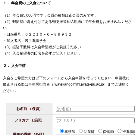
１． 年会費のご入金について
（1）年会費5,000円です．会員の種類は正会員のみです．
（2）郵便局に備え付けてある郵便振替払込用紙にて年会費をお振り込みくださ
い．
・口座番号：０２２１０－６－８９９３２
・加入者名：岩手看護学会
（3）振込手数料は入会希望者がご負担ください．
（4）入会希望者の氏名を必ずご記入ください．
２． 入会申請
入会をご希望の方は以下のフォームから入会申請を行ってください．申請後に
修正される際は事務局担当者（iwatekango@ml.iwate-pu.ac.jp）までご連絡く
ださい．
お名前
（必須）
フリガナ
（必須）
看護師
助産師
保健師
准看護
現在の職種
（必須）