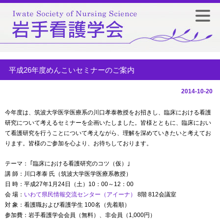
平成26年度めんこいセミナーのご案内
2014-10-20
今年度は、筑波大学医学医療系の川口孝泰教授をお招きし、臨床における看護
研究について考えるセミナーを企画いたしました。皆様とともに、臨床におい
て看護研究を行うことについて考えながら、理解を深めていきたいと考えてお
ります。皆様のご参加を心より、お待ちしております。
テーマ： ｢臨床における看護研究のコツ（仮）｣
講 師：川口孝泰 氏（筑波大学医学医療系教授）
日 時：平成27年1月24日（土）10：00～12：00
会 場：
いわて県民情報交流センター（アイーナ）
8階 812会議室
対 象：看護職および看護学生 100名（先着順）
参加費：岩手看護学会会員（無料）、非会員（1,000円）