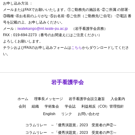
お申し込み方法 ：
メールまたはFAXでお願いいたします。①ご勤務先の施設名･②ご所属 の部署･
③職種･④お名前のふりがな･⑤お名前･⑥ご住所（ご勤務先/ご自宅）･⑦電話 番
号を記載の上、お申し込みください。
メール：
iwatekango@ml.iwate-pu.ac.jp
（岩手看護学会庶務）
FAX：019-694-2273（番号のお間違えにはご注意ください）
よろしくお願いします。
チラシおよびFAXのお申し込みフォームは
こちら
からダウンロードしてくださ
い。
岩手看護学会
ホーム
理事長メッセージ
岩手看護学会設立趣旨
入会案内
会則
組織
学術集会
学会誌
利益相反（COI）管理指針
English
リンク
お問い合わせ
コラムリレー ～「優秀演題賞」2023 受賞者の声②～
コラムリレー ～「優秀演題賞」2023 受賞者の声①～