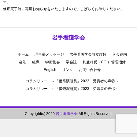
す。
修正完了時に再度お知らせをいたしますので、しばらくお待ちください。
岩手看護学会
ホーム
理事長メッセージ
岩手看護学会設立趣旨
入会案内
会則
組織
学術集会
学会誌
利益相反（COI）管理指針
English
リンク
お問い合わせ
コラムリレー ～「優秀演題賞」2023 受賞者の声②～
コラムリレー ～「優秀演題賞」2023 受賞者の声①～
Copyright(c) 2020
岩手看護学会
All Rights Reserved.