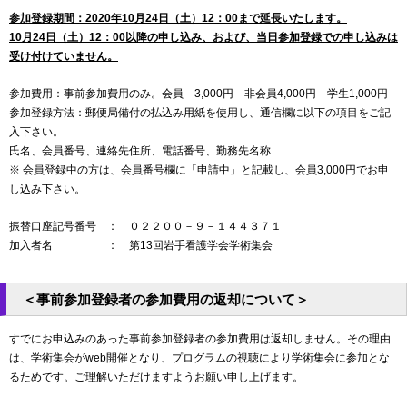
参加登録期間：2020年10月24日（土）12：00まで延長いたします。
10月24日（土）12：00以降の申し込み、および、当日参加登録での申し込みは
受け付けていません。
参加費用：事前参加費用のみ。会員 3,000円 非会員4,000円 学生1,000円
参加登録方法：郵便局備付の払込み用紙を使用し、通信欄に以下の項目をご記
入下さい。
氏名、会員番号、連絡先住所、電話番号、勤務先名称
※ 会員登録中の方は、会員番号欄に「申請中」と記載し、会員3,000円でお申
し込み下さい。
振替口座記号番号 ： ０２２００－９－１４４３７１
加入者名 ： 第13回岩手看護学会学術集会
＜事前参加登録者の参加費用の返却について＞
すでにお申込みのあった事前参加登録者の参加費用は返却しません。その理由
は、学術集会がweb開催となり、プログラムの視聴により学術集会に参加とな
るためです。ご理解いただけますようお願い申し上げます。