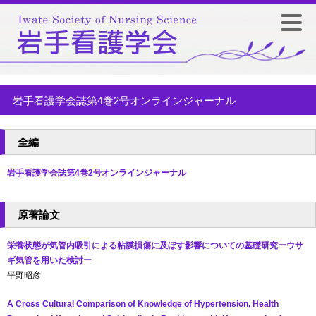
岩手看護学会誌第4巻2号オンラインジャーナル
全編
岩手看護学会誌第4巻2号オンラインジャーナル
原著論文
栄養状態が気管内吸引による粘膜損傷に及ぼす影響についての基礎研究ーウサ
ギ気管を用いた検討ー
平野昭彦
A Cross Cultural Comparison of Knowledge of Hypertension, Health