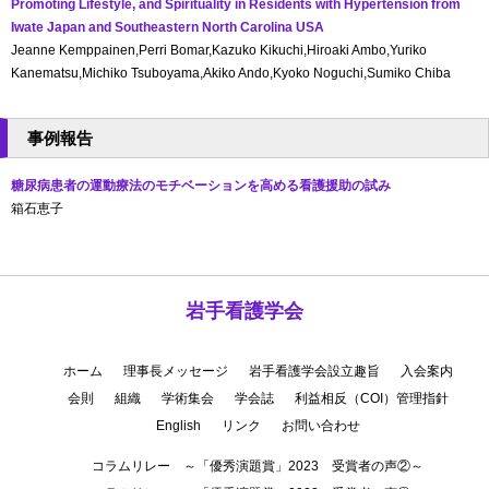
Promoting Lifestyle, and Spirituality in Residents with Hypertension from
Iwate Japan and Southeastern North Carolina USA
Jeanne Kemppainen,Perri Bomar,Kazuko Kikuchi,Hiroaki Ambo,Yuriko
Kanematsu,Michiko Tsuboyama,Akiko Ando,Kyoko Noguchi,Sumiko Chiba
事例報告
糖尿病患者の運動療法のモチベーションを高める看護援助の試み
箱石恵子
岩手看護学会
ホーム
理事長メッセージ
岩手看護学会設立趣旨
入会案内
会則
組織
学術集会
学会誌
利益相反（COI）管理指針
English
リンク
お問い合わせ
コラムリレー ～「優秀演題賞」2023 受賞者の声②～