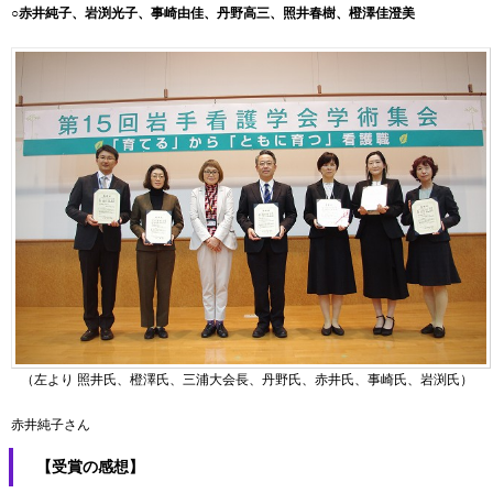
○赤井純子、岩渕光子、事崎由佳、丹野高三、照井春樹、橙澤佳澄美
（左より 照井氏、橙澤氏、三浦大会長、丹野氏、赤井氏、事崎氏、岩渕氏）
赤井純子さん
【受賞の感想】