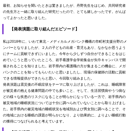
最初、お知らせを聞いたときは驚きましたが、丹野先生をはじめ、共同研究者
の先生方と一緒に取り組んだ研究だったので、とても嬉しかったです。がんば
ってよかったと思いました。
【発表演題に取り組んだエピソード】
私は2018年に、いわて東北・メディカルメガバンク機構の市町村支援分野のメ
ンバーとなりましたが、２人の子どもの出産・育児もあり、なかなか思うよう
にチームに貢献できずにいました。今年から少しずつ自分ができることをはじ
めていこうと思っていたところ、岩手看護学会学術集会が矢巾キャンパスで開
催されることを知りました。岩手県内の看護職の方が集まるこの機会に、メガ
バンクのことを知ってもらいたいと思いましたし、現場の保健師の活動に貢献
できる情報提供ができたらと思い、今回取り組みました。
発表演題は震災後の不眠症状をテーマに取り上げましたが、これは、睡眠障害
が被災者の抱える健康問題の中でも多いこと、そして、生活習慣病やうつ病な
どの様々な疾患のリスクになることが明らかになっている一方で、岩手県内の
被災地域の睡眠状況については十分に調べられていないことから取り上げまし
た。岩手県内の被災地域の睡眠状況を地域別および男女別に調べることで、そ
の地域における睡眠の課題が明らかになり、より効果的に、よりよい睡眠行動
の獲得につなげられると考えています。