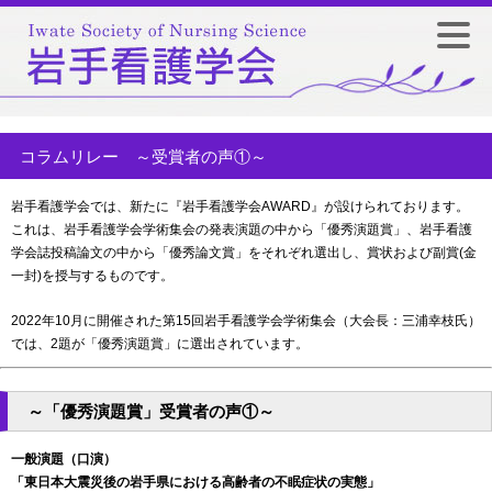
コラムリレー ～受賞者の声①～
岩手看護学会では、新たに『岩手看護学会AWARD』が設けられております。
これは、岩手看護学会学術集会の発表演題の中から「優秀演題賞」、岩手看護
学会誌投稿論文の中から「優秀論文賞」をそれぞれ選出し、賞状および副賞(金
一封)を授与するものです。
2022年10月に開催された第15回岩手看護学会学術集会（大会長：三浦幸枝氏）
では、2題が「優秀演題賞」に選出されています。
～「優秀演題賞」受賞者の声①～
一般演題（口演）
「東日本大震災後の岩手県における高齢者の不眠症状の実態」