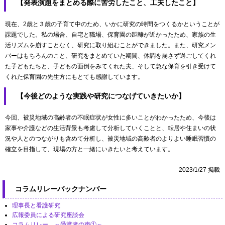
【発表演題をまとめる際に苦労したこと、工夫したこと】
現在、2歳と３歳の子育て中のため、いかに研究の時間をつくるかということが
課題でした。私の場合、自宅と職場、保育園の距離が近かったため、家族の生
活リズムを崩すことなく、研究に取り組むことができました。また、研究メン
バーはもちろんのこと、研究をまとめていた期間、体調を崩さず過ごしてくれ
た子どもたちと、子どもの面倒をみてくれた夫、そして急な保育を引き受けて
くれた保育園の先生方にもとても感謝しています。
【今後どのような実践や研究につなげていきたいか】
今回、被災地域の高齢者の不眠症状が女性に多いことがわかったため、今後は
家事や介護などの生活背景も考慮して分析していくことと、転居や住まいの状
況や人とのつながりも含めて分析し、被災地域の高齢者のよりよい睡眠習慣の
確立を目指して、現場の方と一緒にいきたいと考えています。
2023/1/27 掲載
コラムリレーバックナンバー
理事長と看護研究
広報委員による研究座談会
コラムリレー ～受賞者の声①～