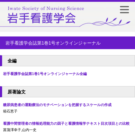
岩手看護学会誌第1巻1号オンラインジャーナル
全編
岩手看護学会誌第1巻1号オンラインジャーナル全編
原著論文
糖尿病患者の運動療法のモチベーションを把握するスケールの作成
箱石恵子
看護中間管理者の情報処理能力の因子と看護情報学テキスト目次項目との比較
菖蒲澤幸子,山内一史