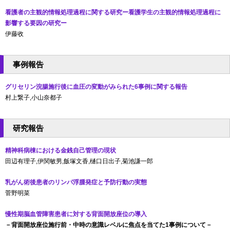
看護者の主観的情報処理過程に関する研究ー看護学生の主観的情報処理過程に
影響する要因の研究ー
伊藤收
事例報告
グリセリン浣腸施行後に血圧の変動がみられた6事例に関する報告
村上繋子,小山奈都子
研究報告
精神科病棟における金銭自己管理の現状
田辺有理子,伊関敏男,飯塚文香,樋口日出子,菊池謙一郎
乳がん術後患者のリンパ浮腫発症と予防行動の実態
菅野明菜
慢性期脳血管障害患者に対する背面開放座位の導入
－背面開放座位施行前・中時の意識レベルに焦点を当てた1事例について－